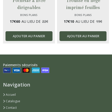
Pochette à livre
Trousse en liège
dirigeables
imprimé feuilles
BONS PLANS
BONS PLANS
17
€
60
AU LIEU DE
22
€
17
€
10
AU LIEU DE
19
€
AJOUTER AU PANIER
AJOUTER AU PANIER
Paiements sécurisés
Navigation
Accueil
Catalogue
Contact