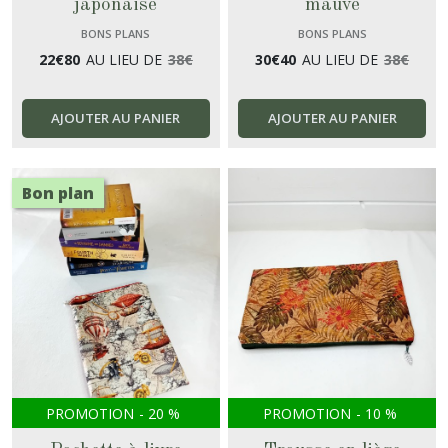
japonaise
mauve
BONS PLANS
BONS PLANS
22
€
80
AU LIEU DE
38
€
30
€
40
AU LIEU DE
38
€
AJOUTER AU PANIER
AJOUTER AU PANIER
Bon plan
PROMOTION
-
20
%
PROMOTION
-
10
%