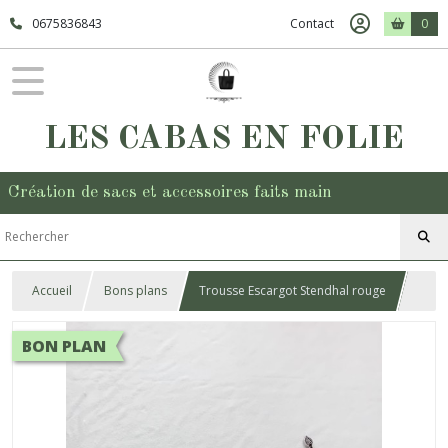
0675836843
Contact
0
LES CABAS EN FOLIE
Création de sacs et accessoires faits main
Accueil
Bons plans
Trousse Escargot Stendhal rouge
BON PLAN