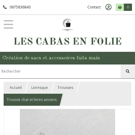
0675836843
Contact
0
LES CABAS EN FOLIE
Création de sacs et accessoires faits main
Accueil
Livresque
Trousses
Trousse chat et livres anciens