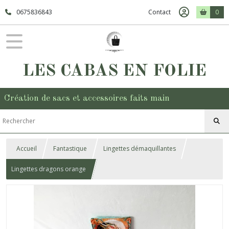
0675836843
Contact
0
LES CABAS EN FOLIE
Création de sacs et accessoires faits main
Accueil
Fantastique
Lingettes démaquillantes
Lingettes dragons orange