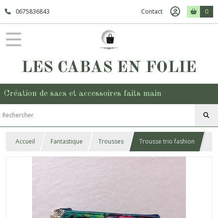
0675836843
Contact
0
LES CABAS EN FOLIE
Création de sacs et accessoires faits main
Accueil
Fantastique
Trousses
Trousse trio fashion