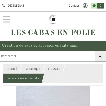
0675836843
Contact
0
LES CABAS EN FOLIE
Création de sacs et accessoires faits main
Accueil
Fantastique
Trousses
Trousse crâne et dentelle