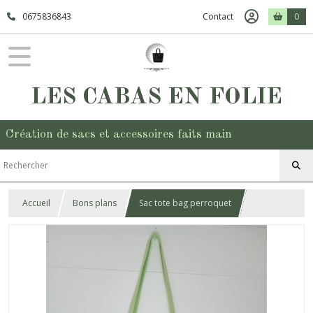
0675836843
Contact
0
LES CABAS EN FOLIE
Création de sacs et accessoires faits main
Accueil
Bons plans
Sac tote bag perroquet