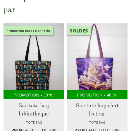
par
SOLDES
Promotion exceptionnelle
PROMOTION
-
30
%
PROMOTION
-
40
%
Sac tote bag
Sac tote bag chat
bibliothèque
lecteur
TOTE BAG
TOTE BAG
26
€
60
AU LIEU DE
38
€
22
€
80
AU LIEU DE
38
€