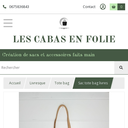
0675836843
Contact
0
LES CABAS EN FOLIE
Création de sacs et accessoires faits main
Accueil
Livresque
Tote bag
Sac tote bag livres