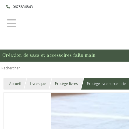
0675836843
Création de sacs et accessoires faits main
Accueil
Livresque
Protège-livres
Protège livre sorcellerie