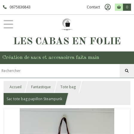
0675836843
Contact
0
LES CABAS EN FOLIE
Création de sacs et accessoires faits main
Accueil
Fantastique
Tote bag
Sac tote bag papillon Steampunk