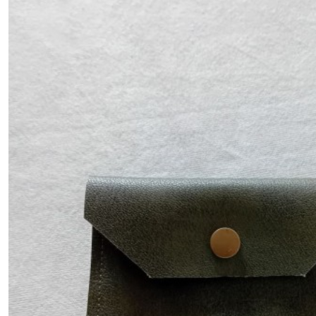
(6)
Pochettes
(5)
Étuis
(6)
Pochette
téléphone
(2)
Pochons
(3)
Portefeuille
(1)