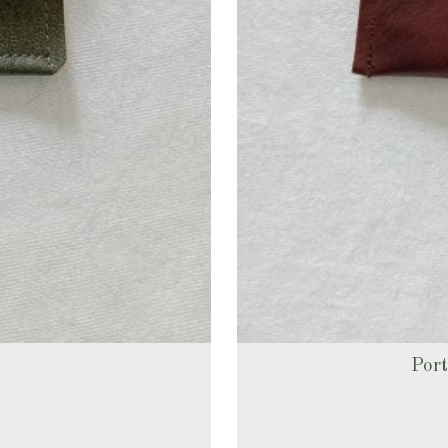
i
Port