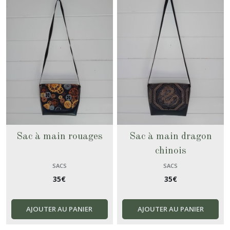
Trousses
(23)
Housses
de
coussin
(10)
Lingettes
démaquillantes
Sac à main rouages
Sac à main dragon
(3)
chinois
SACS
SACS
Pochettes
35
€
35
€
(6)
AJOUTER AU PANIER
AJOUTER AU PANIER
Étuis
(1)