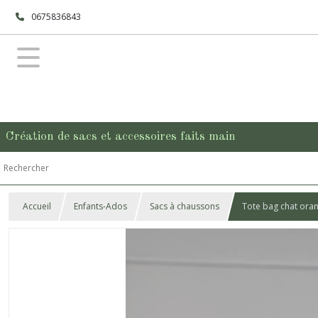
0675836843
Création de sacs et accessoires faits main
Accueil
Enfants-Ados
Sacs à chaussons
Tote bag chat ora