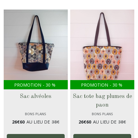
PROMOTION
-
30
%
PROMOTION
-
30
%
Sac alvéoles
Sac tote bag plumes de
paon
BONS PLANS
BONS PLANS
26
€
60
AU LIEU DE
38
€
26
€
60
AU LIEU DE
38
€