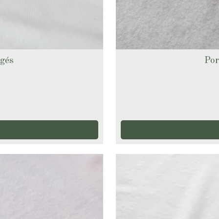
ngés
Por