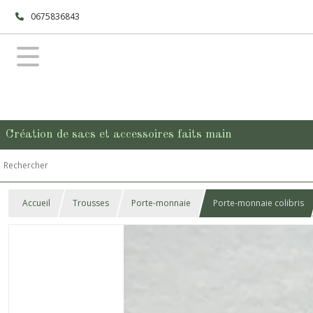
0675836843
Création de sacs et accessoires faits main
Accueil
Trousses
Porte-monnaie
Porte-monnaie colibris