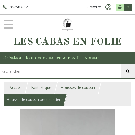
0675836843
Contact
0
LES CABAS EN FOLIE
Création de sacs et accessoires faits main
Accueil
Fantastique
Housses de coussin
Housse de coussin petit sorcier